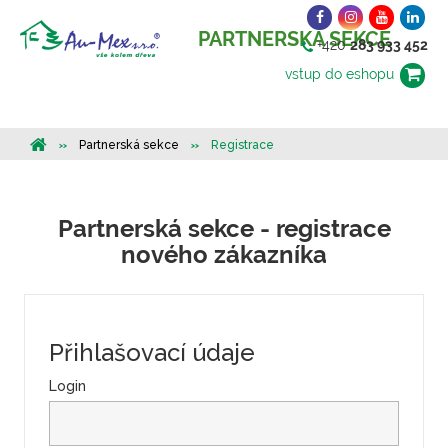
PARTNERSKÁ SEKCE
+420
283 933 452
vstup do eshopu
Partnerská sekce
Registrace
Partnerská sekce - registrace
nového zákazníka
Přihlašovací údaje
Login