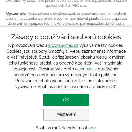
roku. Stránky slouží jako prezentace a částečně i e-shop produktů a služeb
společnosti AU-MEX s.r.o.
Upozornění:
Podle zákona o evidenci tržeb je prodávající povinen vystavit
kupujícímu účtenku. Zároveň je povinen zaevidovat přijatou tržbu u správce
daně online; v případě technického výpadku pak nejpozději do 48 hodin.
Cookies
|
Sponzor výstavby fotovoltaické elektrárny
|
Projekt spolufinancován
Zásady o používání souborů cookies
Evropskou unií - vývoj terasových klipů
Spřátelené weby:
www.au-mex.cz
,
www.osmo.cz
,
www.realdeck.cz
K provozování webu
www.au-mex.cz
využíváme tzv. cookies.
Cookies jsou soubory umožňující webu zaznamenat informace
Sociální sítě:
Facebook - Au-Mex
,
Facebook - OSMO
,
Instagram
,
YouTube -
o Vaší návštěvě. Slouží k přizpůsobení obsahu webu, k měření
Au-Mex
,
YouTube - OSMO
jeho funkčnosti, statistik a obecně k zajištění Vaší maximální
spokojenosti. Prosíme Vás proto o
souhlas
s používáním
souborů cookies k účelům vymezeným touto politikou.
Používáním tohoto webu souhlasíte s tím, jak cookies
využíváme. Souhlas udělíte kliknutím na políčko „OK“.
OK
Nastavení
Souhlas můžete odmítnout
zde
.