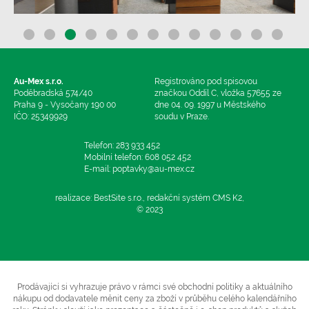
Au-Mex s.r.o.
Registrováno pod spisovou
Poděbradská 574/40
značkou Oddíl C, vložka 57655 ze
Praha 9 - Vysočany 190 00
dne 04. 09. 1997 u Městského
IČO: 25349929
soudu v Praze.
Telefon: 283 933 452
Mobilní telefon: 608 052 452
E-mail: poptavky@au-mex.cz
realizace: BestSite s.r.o., redakční systém CMS K2,
© 2023
Prodávající si vyhrazuje právo v rámci své obchodní politiky a aktuálního
nákupu od dodavatele měnit ceny za zboží v průběhu celého kalendářního